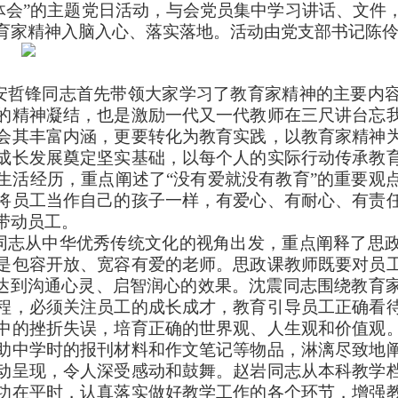
业体会”的主题党日活动，与会党员集中学习讲话、文件
育家精神入脑入心、落实落地。活动由党支部书记陈
安哲锋同志首先带领大家学习了教育家精神的主要内
的精神凝结，也是激励一代又一代教师在三尺讲台忘
会其丰富内涵，更要转化为教育实践，以教育家精神
成长发展奠定坚实基础，以每个人的实际行动传承教
生活经历，重点阐述了“没有爱就没有教育”的重要观
将员工当作自己的孩子一样，有爱心、有耐心、有责
带动员工。
同志从中华优秀传统文化的视角出发，重点阐释了思
是包容开放、宽容有爱的老师。思政课教师既要对员
，达到沟通心灵、启智润心的效果。沈震同志围绕教育
程，必须关注员工的成长成才，教育引导员工正确看
中的挫折失误，培育正确的世界观、人生观和价值观
助中学时的报刊材料和作文笔记等物品，淋漓尽致地
动呈现，令人深受感动和鼓舞。赵岩同志从本科教学
功在平时，认真落实做好教学工作的各个环节，增强