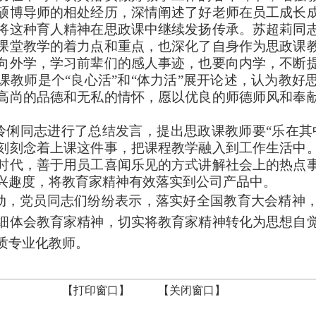
硕博导师的相处经历，深情阐述了好老师在员工成长
将这种育人精神在思政课中继续发扬传承。苏超莉同
课堂教学的着力点和重点，也深化了自身作为思政课
向外学，学习前辈们的感人事迹，也要向内学，不断
课教师是个“良心活”和“体力活”展开论述，认为教好
高尚的品德和无私的情怀，愿以优良的师德师风和奉
伶俐同志进行了总结发言，提出思政课教师要“乐在其
刻刻念着上课这件事，把课程教学融入到工作生活中
时代，善于用员工喜闻乐见的方式讲解社会上的热点
兴趣度，将教育家精神有效落实到公司产品中。
动，党员同志们纷纷表示，落实好全国教育大会精神
细体会教育家精神，切实将教育家精神转化为思想自
质专业化教师。
【打印窗口】
【关闭窗口】