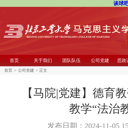
谈球吧
首页
关于我们
团队队伍
公司党建
思政
首页
>
公司党建
> 正文
【马院|党建】德育
教学“法治
发布日期：2024-11-05 1