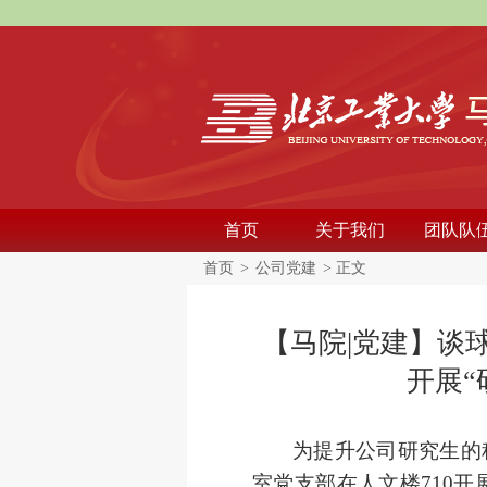
首页
关于我们
团队队
首页
>
公司党建
> 正文
【马院|党建】谈
开展
为提升公司研究生的
室党支部在人文楼710