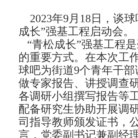
2023年9月18日，
成长”强基工程启动会。
“青松成长”强基工程
的重要方式。在本次工
球吧为街道9个青年干部
做专家报告、讲授调查
各调研小组撰写报告等
配备研究生协助开展调
司指导教师颁发证书，
言，党委副书记兼副经理