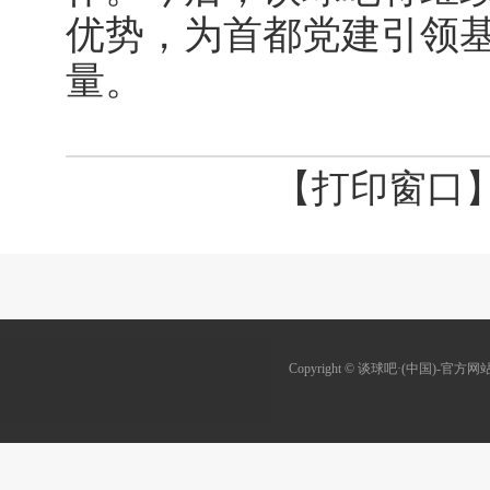
优势，为首都党建引领
量。
【打印窗口
Copyright © 谈球吧·(中国)-官方