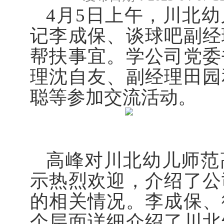
4月5日上午，川北
记李
成
保、谈球吧
副
经
帮扶事宜
。
学
公司党委
理沈自友、副经理田园
聪
等
参加
交流活动
。
高峰对川北幼儿师范
示热烈欢迎，介绍了公
的相关情况。李
成
保、
个层面
详细介绍了
川北