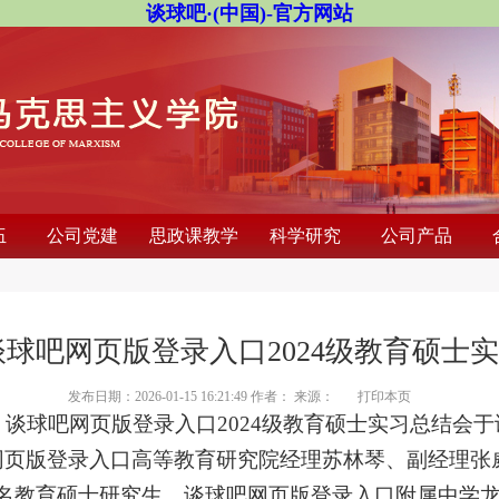
谈球吧·(中国)-官方网站
伍
公司党建
思政课教学
科学研究
公司产品
谈球吧网页版登录入口2024级教育硕士
发布日期：2026-01-15 16:21:49 作者： 来源：
打印本页
，谈球吧网页版登录入口
2024
级教育硕士实习总结会于
网页版登录入口高等教育研究院经理苏林琴、副经理张
名教育硕士研究生，谈球吧网页版登录入口附属中学