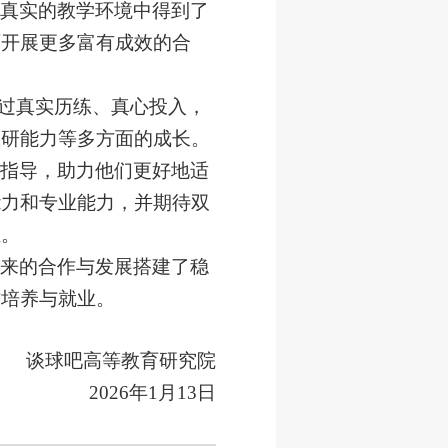
真实的教学环境中得到了
面开展更多富有成效的合
过真实历练、真心投入，
教研能力等多方面的成长。
指导，助力他们更好地适
能力和专业能力，并期待双
伍。
来的合作与发展搭建了稳
才培养与就业。
谈球吧高等教育研究院
2026
年
1
月
13
日