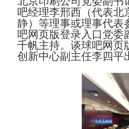
北京印刷公司党委副书
吧经理李邢西（代表北
静）
等理事或理事代表
吧网页版登录入口党委
千帆主持。谈球吧网页
创新中心副主任李四平