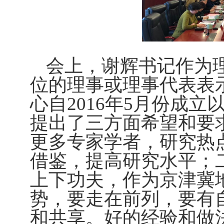
会上，谢辉书记作为
位的理事或理事代表表
心自2016年5月份成
提出了三方面希望和要
更多专家学者，研究热
借鉴，提高研究水平；
上下功夫，作为京津冀
势，要走在前列，要有
和共享。好的经验和做