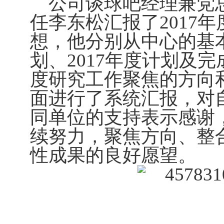
公司
谈球吧经理兼党
任李东松汇报了2017年
想，他分别从中心的基
划、2017年度计划及完
度研究工作聚焦的方向
面进行了系统汇报，对
同单位的支持表示感谢
续努力，聚焦方向、整
性成果的良好愿望。