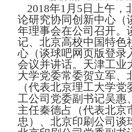
2018
年1月5日上午
论研究协同创新中心（谈
年理事会在公司召开。
记、北京高校中国特色
心（谈球吧网页版登录
会议并讲话。天津工业
大学党委常委贺立军、
（代表北京理工大学党
工公司党委副书记吴惠
主任秦德占（代表北京
忠）、北京印刷公司谈