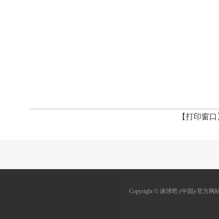
【打印窗口
Copyright © 谈球吧·(中国)-官方