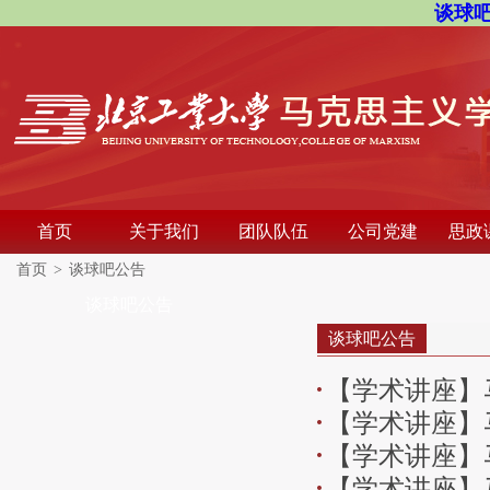
谈球吧
首页
关于我们
团队队伍
公司党建
思政
首页
>
谈球吧公告
谈球吧公告
谈球吧公告
【学术讲座】
【学术讲座】
【学术讲座】
【学术讲座】