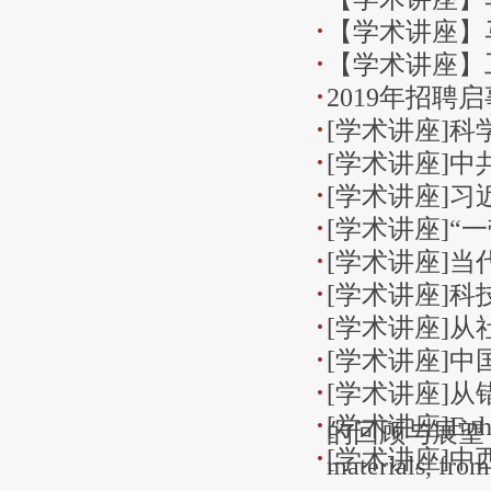
【学术讲座】
【学术讲座】
2019年招聘启
[学术讲座]
[学术讲座]
[学术讲座]
[学术讲座]“
[学术讲座]
[学术讲座]
[学术讲座]
[学术讲座]
[学术讲座]
[学术讲座]Enhanci
的回顾与展望
[学术讲座]
materials, from.