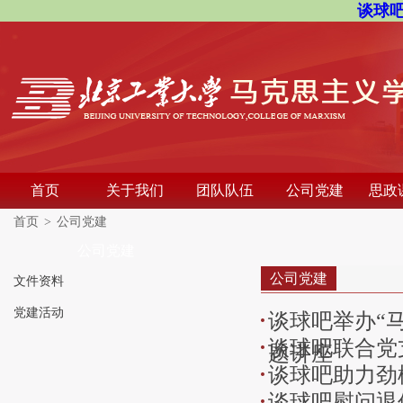
谈球吧
首页
关于我们
团队队伍
公司党建
思政
首页
>
公司党建
公司党建
公司党建
文件资料
党建活动
谈球吧举办“
谈球吧联合党
题讲座
谈球吧助力劲
谈球吧慰问退