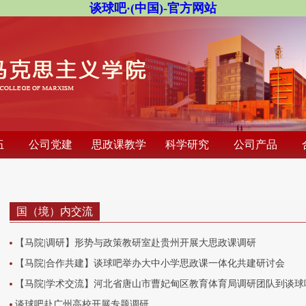
谈球吧·(中国)-官方网站
伍
公司党建
思政课教学
科学研究
公司产品
国（境）内交流
【马院|调研】形势与政策教研室赴贵州开展⼤思政课调研
【马院|合作共建】谈球吧举办大中小学思政课一体化共建研讨会
【马院|学术交流】河北省唐山市曹妃甸区教育体育局调研团队到谈球吧
谈球吧赴广州高校开展专题调研