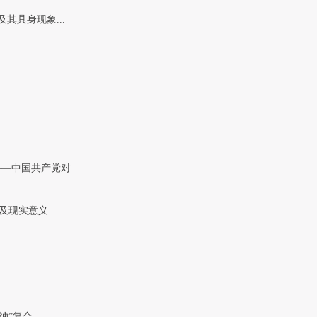
其具身现象...
中国共产党对...
及现实意义
纳”复合