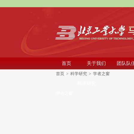
首页
关于我们
团队队
首页
>
科学研究
>
学者之窗
科学研究
学者之窗