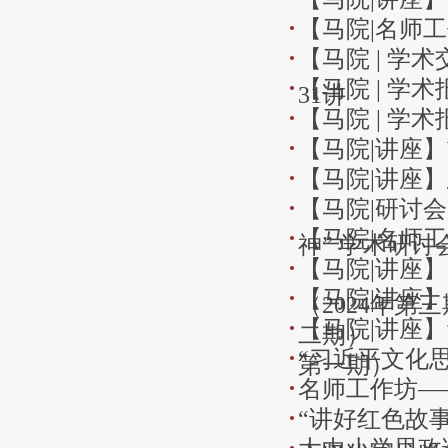
【马院|名师
【马院 | 
【马院 | 学
31讲
【马院 | 学
【马院|讲座】
【马院|讲座
【马院|研讨
【马院|名师工
神” 学术研讨
【马院|讲座
【马院|讲座
（2024年第
【马院|讲座
二期）
“习近平文化
第一期）
名师工作坊—
“讲好红色故